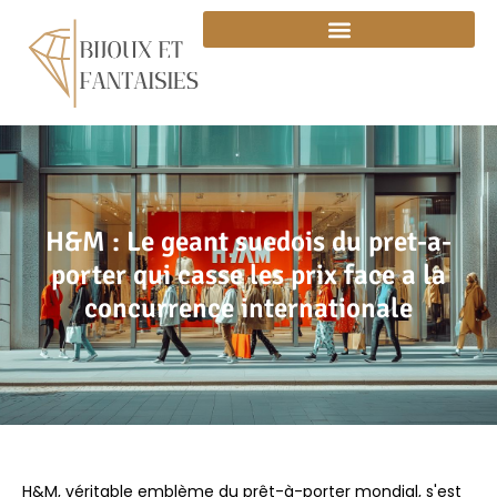
H&M : Le geant suedois du pret-a-
porter qui casse les prix face a la
concurrence internationale
H&M, véritable emblème du prêt-à-porter mondial, s'est